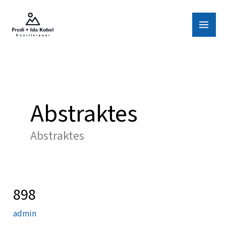
Zum
Inhalt
springen
Abstraktes
Abstraktes
898
898
admin